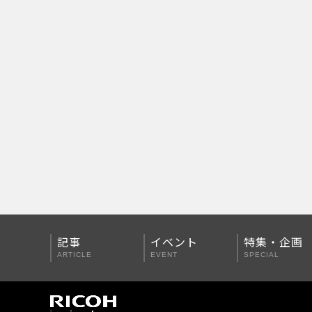
PENTAX Qシリーズ
PENTAX K-3 Mark III
PENTAX K-1 Mark II
PENTAX KP
PENTAX 645Z
記事
イベント
特集・企画
ARTICLE
EVENT
SPECIAL