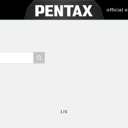
official s
1/0