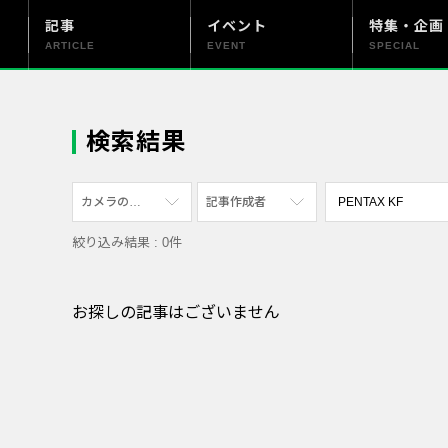
記事
イベント
特集・企画
ARTICLE
EVENT
SPECIAL
更新情報
PENTAX officialについて
検索結果
カメラの機種
記事作成者
絞り込み結果 : 0件
すべて
すべて
PENTAX K-70
写真家
お探しの記事はございません
PENTAX KF
社員
PENTAX K-1
漫画家
PENTAX K-3 Mark III Monochrome
PENTAX 17