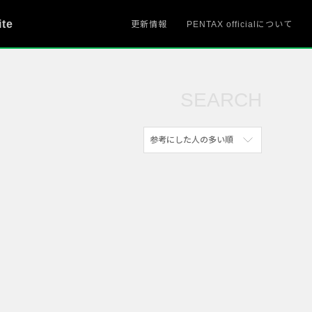
ite
更新情報
PENTAX officialについて
SEARCH
参考にした人の多い順
新着順
参考にした人の多い順
アクセスが多い順