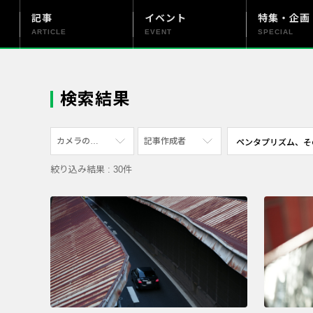
記事
イベント
特集・企画
ARTICLE
EVENT
SPECIAL
更新情報
PENTAX officialについて
検索結果
カメラの機種
記事作成者
絞り込み結果 : 30件
すべて
すべて
PENTAX K-70
写真家
PENTAX KF
社員
PENTAX K-1
漫画家
PENTAX K-3 Mark III Monochrome
PENTAX 17