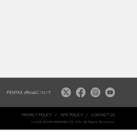
PENTAX officialについて
PRIVACY POLICY
SITE POLICY
CONTACT US
© 2019 RICOH IMAGING CO, LTD. All Rights Reserved.