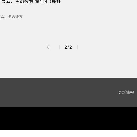
リズム、その彼方 第1回（鹿野
ズム、その彼方
2/2
更新情報